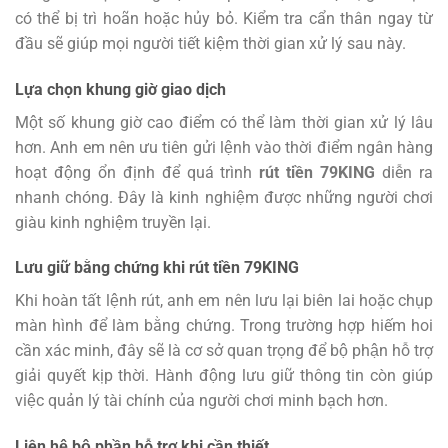
có thể bị trì hoãn hoặc hủy bỏ. Kiểm tra cẩn thân ngay từ
đầu sẽ giúp mọi người tiết kiệm thời gian xử lý sau này.
Lựa chọn khung giờ giao dịch
Một số khung giờ cao điểm có thể làm thời gian xử lý lâu
hơn. Anh em nên ưu tiên gửi lệnh vào thời điểm ngân hàng
hoạt động ổn định để quá trình
rút tiền 79KING
diễn ra
nhanh chóng. Đây là kinh nghiệm được những người chơi
giàu kinh nghiệm truyền lại.
Lưu giữ bằng chứng khi rút tiền 79KING
Khi hoàn tất lệnh rút, anh em nên lưu lại biên lai hoặc chụp
màn hình để làm bằng chứng. Trong trường hợp hiếm hoi
cần xác minh, đây sẽ là cơ sở quan trọng để bộ phận hỗ trợ
giải quyết kịp thời. Hành động lưu giữ thông tin còn giúp
việc quản lý tài chính của người chơi minh bạch hơn.
Liên hệ bộ phần hỗ trợ khi cần thiết