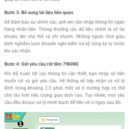
Bước 3: Bổ sung tài liệu liên quan
Để đảm bảo sự chính xác, anh em cần nhập thông tin ngân
hàng nhận tiền. Thông thường các dữ liệu chính là số tài
khoản, tên chủ thẻ và chi nhánh. Những người chơi giàu
kinh nghiệm luôn khuyến nghị kiểm tra kỹ từng ký tự trước
khi xác nhận.
Bước 4: Gửi yêu cầu rút tiền 79KING
Khi đã hoàn tất các thông tin cần thiết, bạn nhập số tiền
muốn rút và gửi yêu cầu. Hệ thống sẽ tiếp nhận và xử lý
lệnh trong khoảng 2-3 phút, một số ít trường hợp có thể
chờ lâu hơn nếu lượng giao dịch cao. Tuy nhiên, mọi yêu
cầu đều đưuọc xử lý minh bạch để tiền về ví ngay sau đó.